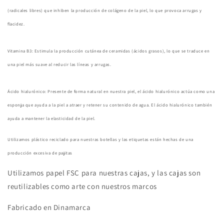
(radicales libres) que inhiben la producción de colágeno de la piel, lo que provoca arrugas y
flacidez.
Vitamina B3: Estimula la producción cutánea de ceramidas (ácidos grasos), lo que se traduce en
una piel más suave al reducir las líneas y arrugas.
Ácido hialurónico: Presente de forma natural en nuestra piel, el ácido hialurónico actúa como una
esponja que ayuda a la piel a atraer y retener su contenido de agua. El ácido hialurónico también
ayuda a mantener la elasticidad de la piel.
Utilizamos plástico reciclado para nuestras botellas y las etiquetas están hechas de una
producción excesiva de pajitas
Utilizamos papel FSC para nuestras cajas, y las cajas son
reutilizables como arte con nuestros marcos
Fabricado en Dinamarca