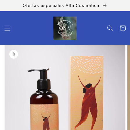
Ir
Ofertas especiales Alta Cosmética
directamente
al contenido
Carrito
Ir
directamente
a la
información
del producto