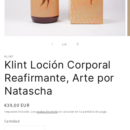
Abrir
A
elemento
e
de
1
/
4
multimedia
m
1
2
en
e
KLINT
una
u
Klint Loción Corporal
ventana
v
modal
m
Reafirmante, Arte por
Natascha
Precio
€39,00 EUR
habitual
Impuesto incluido. Los
gastos de envío
se calculan en la pantalla de pago.
Cantidad