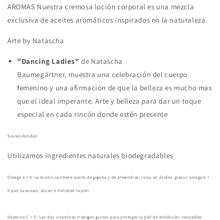
AROMAS Nuestra cremosa loción corporal es una mezcla
exclusiva de aceites aromáticos inspirados en la naturaleza
Arte by Natascha
"Dancing Ladies"
de Natascha
Baumegärtner, muestra una celebración del cuerpo
femenino y una afirmación de que la belleza es mucho mas
que el ideal imperante. Arte y belleza para dar un toque
especial en cada rincón donde estén presente
Sostenibilidad
Utilizamos ingredientes naturales biodegradables
Omega 6 + 9: La loción contiene aceite de jojoba y de almendras, ricos en ácidos grasos omega 6 +
9 que suavizan, alisan e hidratan la piel.
Vitamina C + E: Las dos vitaminas trabajan juntas para proteger la piel de moléculas inestables