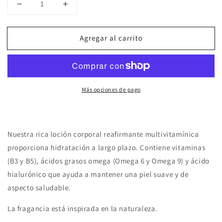
Reducir
Aumentar
cantidad
cantidad
para
para
Agregar al carrito
Klint
Klint
Loción
Loción
Corporal
Corporal
Reafirmante,
Reafirmante,
Arte
Arte
Más opciones de pago
por
por
Natascha
Natascha
Nuestra rica loción corporal reafirmante multivitamínica
proporciona hidratación a largo plazo. Contiene vitaminas
(B3 y B5), ácidos grasos omega (Omega 6 y Omega 9) y ácido
hialurónico que ayuda a mantener una piel suave y de
aspecto saludable.
La fragancia está inspirada en la naturaleza.