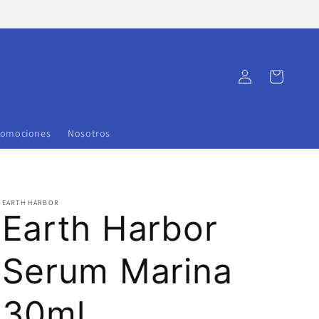
Iniciar
Carrito
sesión
romociones
Nosotros
EARTH HARBOR
Earth Harbor
Serum Marina
30ml