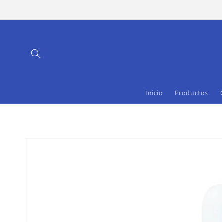
Ir
directamente
al contenido
Inicio
Productos
Ir
directamente
a la
información
del producto