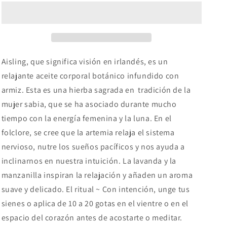
Flowers
Flowers
Aceite
Aceite
corporal
corporal
Botanico
Botanico
con
con
lavanda
lavanda
Aisling, que significa visión en irlandés, es un
y
y
relajante aceite corporal botánico infundido con
armicillo
armicillo
armiz. Esta es una hierba sagrada en tradición de la
mujer sabia, que se ha asociado durante mucho
tiempo con la energía femenina y la luna. En el
folclore, se cree que la artemia relaja el sistema
nervioso, nutre los sueños pacíficos y nos ayuda a
inclinarnos en nuestra intuición. La lavanda y la
manzanilla inspiran la relajación y añaden un aroma
suave y delicado. El ritual ~ Con intención, unge tus
sienes o aplica de 10 a 20 gotas en el vientre o en el
espacio del corazón antes de acostarte o meditar.