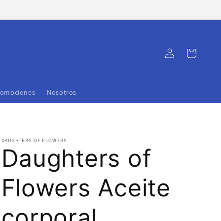
Iniciar
Carrito
sesión
romociones
Nosotros
DAUGHTERS OF FLOWERS
Daughters of
Flowers Aceite
corporal