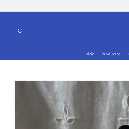
Ir
directamente
al contenido
Inicio
Productos
Ir
directamente
a la
información
del producto