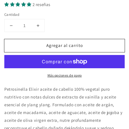
2 reseñas
Cantidad
Reducir
Aumentar
cantidad
cantidad
para
para
Agregar al carrito
Cinque
Cinque
Sensi
Sensi
Elixir
Elixir
para
para
el
el
Más opciones de pago
cabello
cabello
con
con
aceite
aceite
Petrosinella Elixir aceite de cabello 100% vegetal puro
de
de
nutritivo con notas dulces de extracto de vainilla y aceite
argán
argán
esencial de ylang ylang. Formulado con aceite de argán,
y
y
aceite de macadamia, aceite de aguacate, aceite de jojoba y
ylang
ylang
ylang
ylang
aceite de oliva virgen extra, nutre profundamente
50ml
50ml
reconstruye el cabello dañado dejándolo suave y sedoso.