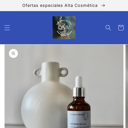
Ir
Ofertas especiales Alta Cosmética
directamente
al contenido
Carrito
Ir
directamente
a la
información
del producto