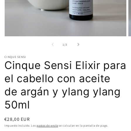
Abrir
A
elemento
e
de
1
/
3
multimedia
m
1
2
en
e
CINQUE SENSI
una
u
Cinque Sensi Elixir para
ventana
v
modal
m
el cabello con aceite
de argán y ylang ylang
50ml
Precio
€28,00 EUR
habitual
Impuesto incluido. Los
gastos de envío
se calculan en la pantalla de pago.