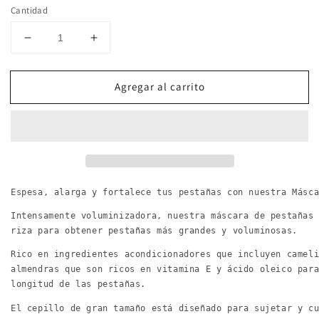
Cantidad
Reducir
Aumentar
cantidad
cantidad
para
para
Agregar al carrito
Beautaniq
Beautaniq
Beauty
Beauty
Mascara
Mascara
de
de
pestañas
pestañas
nutritiva
nutritiva
voluminizador
voluminizador
negro
negro
Espesa, alarga y fortalece tus pestañas con nuestra Másc
8ml
8ml
Intensamente voluminizadora, nuestra máscara de pestañas
riza para obtener pestañas más grandes y voluminosas.
Rico en ingredientes acondicionadores que incluyen camel
almendras que son ricos en vitamina E y ácido oleico par
longitud de las pestañas.
El cepillo de gran tamaño está diseñado para sujetar y c