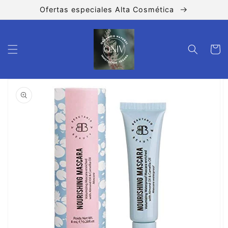
Ir
Ofertas especiales Alta Cosmética
directamente
al contenido
Carrito
Ir
directamente
a la
información
del producto