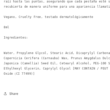
raíz hasta las puntas, asegurando que cada pestaña esté 
recubierta de manera uniforme para una apariencia llamat
Vegano, Cruelty Free, testado dermatológicamente
8ml
Ingredientes:
Water, Propylene Glycol, Stearic Acid, Dicaprylyl Carbon
Copernicia Cerifera (Carnauba) Wax, Prunus Amygdalus Dul
Japonica (Camellia) Seed Oil, Cetearyl Alcohol, PEG-100 
Ethylhexyl Glycerin, Caprylyl Glycol [MAY CONTAIN / PEUT
Oxide（CI 77499)]
Share