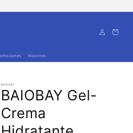
Iniciar
Carrito
sesión
romociones
Nosotros
BAIOBAY
BAIOBAY Gel-
Crema
Hidratante