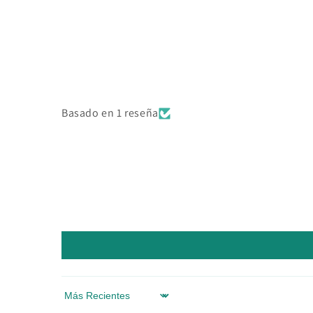
en
una
ventana
modal
Basado en 1 reseña
Sort by