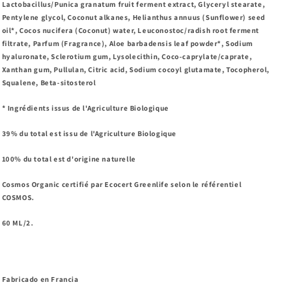
Lactobacillus/Punica granatum fruit ferment extract, Glyceryl stearate,
Pentylene glycol, Coconut alkanes, Helianthus annuus (Sunflower) seed
oil*, Cocos nucifera (Coconut) water, Leuconostoc/radish root ferment
filtrate, Parfum (Fragrance), Aloe barbadensis leaf powder*, Sodium
hyaluronate, Sclerotium gum, Lysolecithin, Coco-caprylate/caprate,
Xanthan gum, Pullulan, Citric acid, Sodium cocoyl glutamate, Tocopherol,
Squalene, Beta-sitosterol
* Ingrédients issus de l'Agriculture Biologique
39% du total est issu de l'Agriculture Biologique
100% du total est d'origine naturelle
Cosmos Organic certifié par Ecocert Greenlife selon le référentiel
COSMOS.
60 ML/2.
Fabricado en Francia