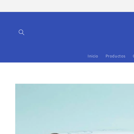
Ir
directamente
al contenido
Inicio
Productos
Ir
directamente
a la
información
del producto