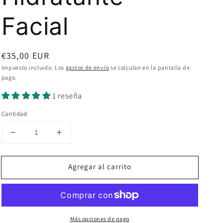
Facial
Precio
€35,00 EUR
habitual
Impuesto incluido. Los
gastos de envío
se calculan en la pantalla de
pago.
1 reseña
Cantidad
Reducir
Aumentar
cantidad
cantidad
para
para
Agregar al carrito
BAIOBAY
BAIOBAY
Gel-
Gel-
Crema
Crema
Hidratante
Hidratante
Facial
Facial
Más opciones de pago