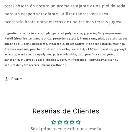
total absorción notara un aroma relajante y una piel de seda
para un despertar radiante, utilizar tantas veces sea
necesario hasta notar efectos de una tez mas tersa y jugosa
Ingredients: aqua (water), hydrogenated polydecene, glycerin, Butyrospermum
Parkii (shea) butter, steareth-21, propylene glycol, Prunus Amygdalus dulcis (sweet
almond) oil, peg-8 distearate, steareth-2, Oryza Sativa (rice bran) starch, Moringa
Oleifera seed oil, panthenol, disodium edta, laureth-7, c13-14 isoparaffin, glyceryl
acrylate/acrylic acid copolymer, polyacrylamide, pvp, pvm/ma copolymer,
xanthan gum, glycolic acid, linalool, parfum (fragrance), ethylhexylglycerin,
sodium dehydroacetate, phenoxyethanol.
Share
Reseñas de Clientes
Sé el primero en escribir una reseña