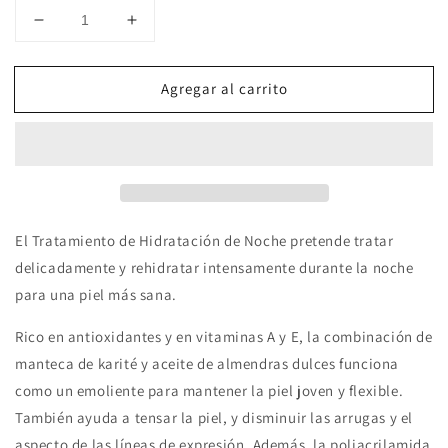
Reducir
Aumentar
cantidad
cantidad
para
para
Agregar al carrito
Avant
Avant
Skincare
Skincare
Tratamiento
Tratamiento
de
de
noche
noche
hidratación
hidratación
intensiva
intensiva
El Tratamiento de Hidratación de Noche pretende tratar
delicadamente y rehidratar intensamente durante la noche
para una piel más sana.
Rico en antioxidantes y en vitaminas A y E, la combinación de
manteca de karité y aceite de almendras dulces funciona
como un emoliente para mantener la piel joven y flexible.
También ayuda a tensar la piel, y disminuir las arrugas y el
aspecto de las líneas de expresión. Además, la poliacrilamida