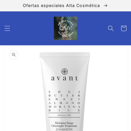
Ir
Ofertas especiales Alta Cosmética
directamente
al contenido
Carrito
Ir
directamente
a la
información
del producto